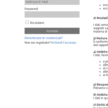
inv
acc
Password:
2) Modal
Ricordami
I dati verr
supporti ca
Accesso
materia di
Dimenticate le credenziali?
3) Natura
Il conferi
Non sei registrato?
Richiedi l'accesso
del rappor
4) Ambito
I dati, fe
a p
all
al 
all
ai 
5) Respon
Potranno v
6) Ambito 
I dati in q
7) Diritti