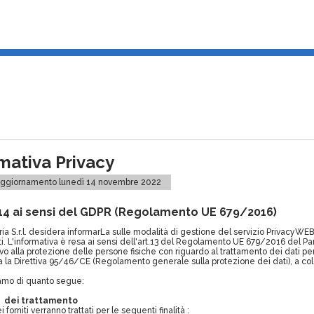
mativa Privacy
aggiornamento lunedì 14 novembre 2022
-14 ai sensi del GDPR (Regolamento UE 679/2016)
ia S.r.l. desidera informarLa sulle modalità di gestione del servizio PrivacyWEB 
ti. L'informativa è resa ai sensi dell'art.13 del Regolamento UE 679/2016 del P
vo alla protezione delle persone fisiche con riguardo al trattamento dei dati pers
 la Direttiva 95/46/CE (Regolamento generale sulla protezione dei dati), a col
amo di quanto segue:
tà dei trattamento
i forniti verranno trattati per le seguenti finalità :