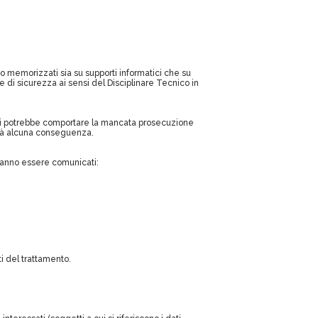
nno memorizzati sia su supporti informatici che su
e di sicurezza ai sensi del Disciplinare Tecnico in
 dati potrebbe comportare la mancata prosecuzione
terà alcuna conseguenza.
tranno essere comunicati:
i del trattamento.