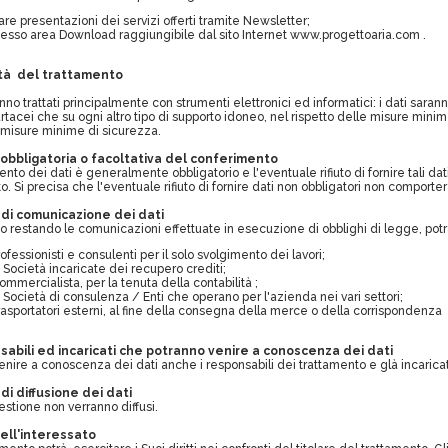
iare presentazioni dei servizi offerti tramite Newsletter;
esso area Download raggiungibile dal sito Internet www.progettoaria.com .
ità del trattamento
anno trattati principalmente con strumenti elettronici ed informatici: i dati sara
rtacei che su ogni altro tipo di supporto idoneo, nel rispetto delle misure minim
 misure minime di sicurezza.
 obbligatoria o facoltativa del conferimento
mento dei dati è generalmente obbligatorio e l'eventuale rifiuto di fornire tali
to. Si precisa che l'eventuale rifiuto di fornire dati non obbligatori non compor
 di comunicazione dei dati
rmo restando le comunicazioni effettuate in esecuzione di obblighi di legge, po
rofessionisti e consulenti per il solo svolgimento dei lavori;
e Società incaricate dei recupero crediti;
commercialista, per la tenuta della contabilità ;
e Società di consulenza / Enti che operano per l'azienda nei vari settori;
trasportatori esterni, al fine della consegna della merce o della corrispondenza
sabili ed incaricati che potranno venire a conoscenza dei dati
enire a conoscenza dei dati anche i responsabili dei trattamento e glà incaricat
di diffusione dei dati
uestione non verranno diffusi.
 dell'interessato