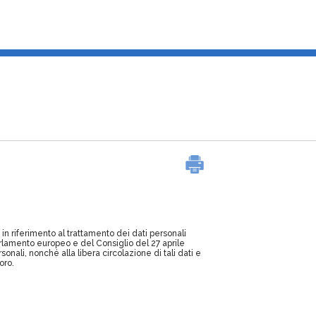
in riferimento al trattamento dei dati personali
arlamento europeo e del Consiglio del 27 aprile
onali, nonché alla libera circolazione di tali dati e
oro.